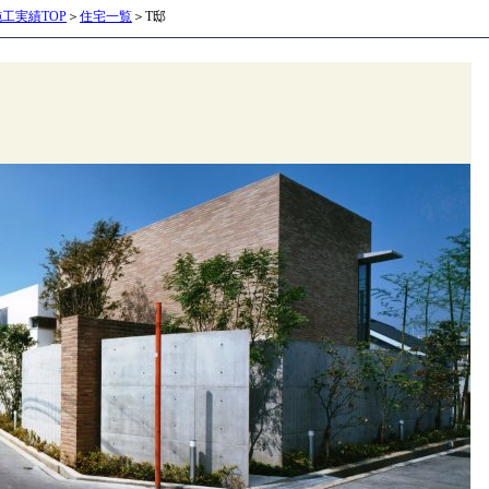
施工実績TOP
＞
住宅一覧
＞T邸