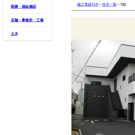
施工実績TOP
＞
住宅一覧
＞T邸
医療・福祉施設
店舗・事務所・工場
土木